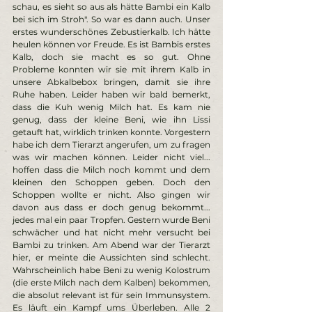
schau, es sieht so aus als hätte Bambi ein Kalb 
bei sich im Stroh". So war es dann auch. Unser 
erstes wunderschönes Zebustierkalb. Ich hätte 
heulen können vor Freude. Es ist Bambis erstes 
Kalb, doch sie macht es so gut. Ohne 
Probleme konnten wir sie mit ihrem Kalb in 
unsere Abkalbebox bringen, damit sie ihre 
Ruhe haben. Leider haben wir bald bemerkt, 
dass die Kuh wenig Milch hat. Es kam nie 
genug, dass der kleine Beni, wie ihn Lissi 
getauft hat, wirklich trinken konnte. Vorgestern 
habe ich dem Tierarzt angerufen, um zu fragen 
was wir machen können. Leider nicht viel... 
hoffen dass die Milch noch kommt und dem 
kleinen den Schoppen geben. Doch den 
Schoppen wollte er nicht. Also gingen wir 
davon aus dass er doch genug bekommt... 
jedes mal ein paar Tropfen. Gestern wurde Beni 
schwächer und hat nicht mehr versucht bei 
Bambi zu trinken. Am Abend war der Tierarzt 
hier, er meinte die Aussichten sind schlecht. 
Wahrscheinlich habe Beni zu wenig Kolostrum 
(die erste Milch nach dem Kalben) bekommen, 
die absolut relevant ist für sein Immunsystem. 
Es läuft ein Kampf ums Überleben. Alle 2 