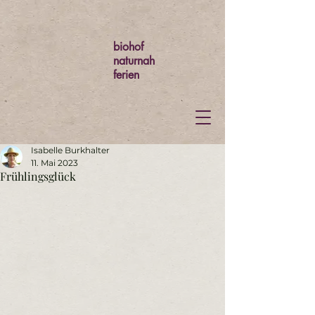
biohof
naturnah
ferien
Isabelle Burkhalter
11. Mai 2023
Frühlingsglück