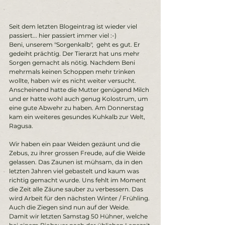
Seit dem letzten Blogeintrag ist wieder viel 
passiert... hier passiert immer viel :-)
Beni, unserem "Sorgenkalb",  geht es gut. Er 
gedeiht prächtig. Der Tierarzt hat uns mehr 
Sorgen gemacht als nötig. Nachdem Beni 
mehrmals keinen Schoppen mehr trinken 
wollte, haben wir es nicht weiter versucht. 
Anscheinend hatte die Mutter genügend Milch 
und er hatte wohl auch genug Kolostrum, um 
eine gute Abwehr zu haben. Am Donnerstag 
kam ein weiteres gesundes Kuhkalb zur Welt, 
Ragusa.  
Wir haben ein paar Weiden gezäunt und die 
Zebus, zu ihrer grossen Freude, auf die Weide 
gelassen. Das Zaunen ist mühsam, da in den 
letzten Jahren viel gebastelt und kaum was 
richtig gemacht wurde. Uns fehlt im Moment 
die Zeit alle Zäune sauber zu verbessern. Das 
wird Arbeit für den nächsten Winter / Frühling. 
Auch die Ziegen sind nun auf der Weide.
Damit wir letzten Samstag 50 Hühner, welche 