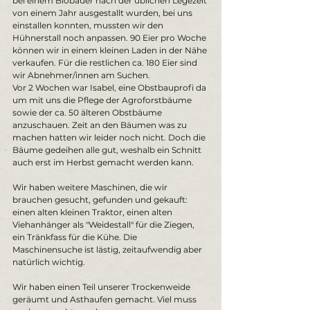
bei einem Biobauer nach der üblichen Legezeit 
von einem Jahr ausgestallt wurden, bei uns 
einstallen konnten, mussten wir den 
Hühnerstall noch anpassen. 90 Eier pro Woche 
können wir in einem kleinen Laden in der Nähe 
verkaufen. Für die restlichen ca. 180 Eier sind 
wir Abnehmer/innen am Suchen. 
Vor 2 Wochen war Isabel, eine Obstbauprofi da 
um mit uns die Pflege der Agroforstbäume 
sowie der ca. 50 älteren Obstbäume 
anzuschauen. Zeit an den Bäumen was zu 
machen hatten wir leider noch nicht. Doch die 
Bäume gedeihen alle gut, weshalb ein Schnitt 
auch erst im Herbst gemacht werden kann.  
Wir haben weitere Maschinen, die wir 
brauchen gesucht, gefunden und gekauft: 
einen alten kleinen Traktor, einen alten 
Viehanhänger als "Weidestall" für die Ziegen, 
ein Tränkfass für die Kühe. Die 
Maschinensuche ist lästig, zeitaufwendig aber 
natürlich wichtig. 
Wir haben einen Teil unserer Trockenweide 
geräumt und Asthaufen gemacht. Viel muss 