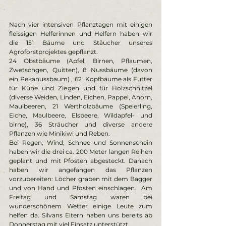
Nach vier intensiven Pflanztagen mit einigen 
fleissigen Helferinnen und Helfern haben wir 
die 151 Bäume und Stäucher unseres 
Agroforstprojektes gepflanzt. 
24 Obstbäume (Apfel, Birnen, Pflaumen, 
Zwetschgen, Quitten), 8 Nussbäume (davon 
ein Pekanussbaum) , 62  Kopfbäume als Futter 
für Kühe und Ziegen und für Holzschnitzel 
(diverse Weiden, Linden, Eichen, Pappel, Ahorn, 
Maulbeeren, 21 Wertholzbäume (Speierling, 
Eiche, Maulbeere, Elsbeere, Wildapfel- und 
birne), 36 Sträucher und diverse andere 
Pflanzen wie Minikiwi und Reben. 
Bei Regen, Wind, Schnee und Sonnenschein 
haben wir die drei ca. 200 Meter langen Reihen 
geplant und mit Pfosten abgesteckt. Danach 
haben wir angefangen das Pflanzen 
vorzubereiten: Löcher graben mit dem Bagger 
und von Hand und Pfosten einschlagen.  Am 
Freitag und Samstag waren bei 
wunderschönem Wetter einige Leute zum 
helfen da. Silvans Eltern haben uns bereits ab 
Donnerstag mit viel Einsatz unterstützt. 